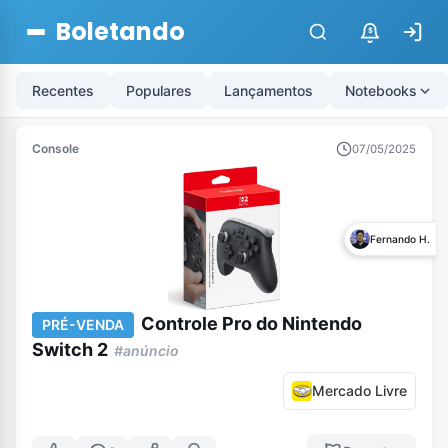
Boletando
$
Recentes
Populares
Lançamentos
Notebooks
Console
07/05/2025
Fernando H.
Controle Pro do Nintendo
PRÉ-VENDA
Switch 2
#anúncio
Mercado Livre