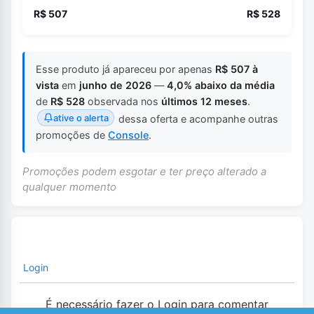
R$ 507
R$ 528
Esse produto já apareceu por apenas
R$ 507 à
vista
em
junho de 2026
—
4,0% abaixo da média
de
R$ 528
observada nos
últimos 12 meses
.
ative o alerta
dessa oferta e acompanhe outras
promoções de
Console
.
Promoções podem esgotar e ter preço alterado a
qualquer momento
Login
É necessário fazer o Login para comentar