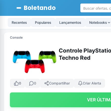
Boletando
Recentes
Populares
Lançamentos
Notebooks
Console
Controle PlayStati
Techno Red
0
0
Compartilhar
Criar Alerta
VER ÚLTIM