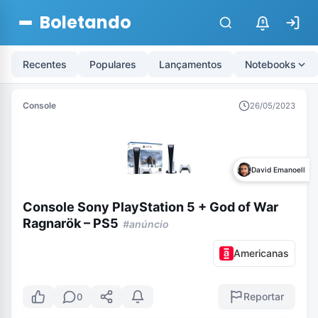
Boletando
$
Recentes
Populares
Lançamentos
Notebooks
Console
26/05/2023
David Emanoell
Console Sony PlayStation 5 + God of War
Ragnarök – PS5
#anúncio
Americanas
Reportar
0