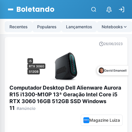
Boletando
$
Recentes
Populares
Lançamentos
Notebooks
26/06/2023
i5
RTX 3060
David Emanoell
512GB
Computador Desktop Dell Alienware Aurora
R15 i1300-M10P 13ª Geração Intel Core i5
RTX 3060 16GB 512GB SSD Windows
11
#anúncio
Magazine Luiza