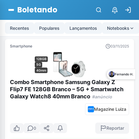
Boletando
$
Recentes
Populares
Lançamentos
Notebooks
Smartphone
03/11/2025
128GB
5G
40mm
Fernando H.
Combo Smartphone Samsung Galaxy Z
Flip7 FE 128GB Branco – 5G + Smartwatch
Galaxy Watch8 40mm Branco
#anúncio
Magazine Luiza
Reportar
0