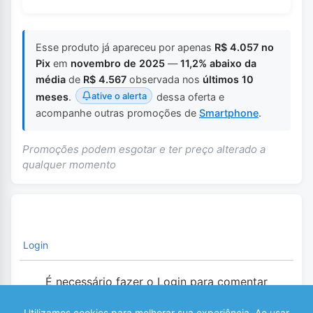
Esse produto já apareceu por apenas
R$ 4.057 no
Pix
em
novembro de 2025
—
11,2% abaixo da
média
de
R$ 4.567
observada nos
últimos 10
ative o alerta
meses
.
dessa oferta e
acompanhe outras promoções de
Smartphone
.
Promoções podem esgotar e ter preço alterado a
qualquer momento
Login
É necessário fazer o Login para comentar