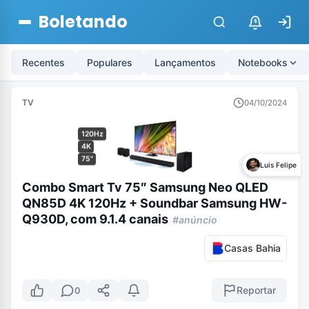
Boletando
$
Recentes
Populares
Lançamentos
Notebooks
TV
04/10/2024
120Hz
4K
75"
Luis Felipe
Combo Smart Tv 75″ Samsung Neo QLED
QN85D 4K 120Hz + Soundbar Samsung HW-
Q930D, com 9.1.4 canais
#anúncio
Casas Bahia
Reportar
0