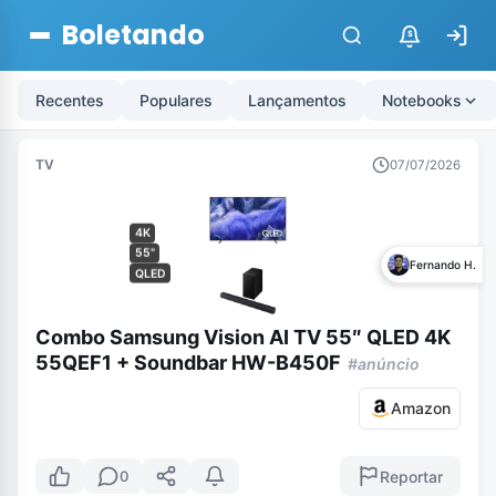
Boletando
$
Recentes
Populares
Lançamentos
Notebooks
TV
07/07/2026
4K
55"
Fernando H.
QLED
Combo Samsung Vision AI TV 55″ QLED 4K
55QEF1 + Soundbar HW-B450F
#anúncio
Amazon
Reportar
0