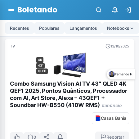
Boletando
$
Recentes
Populares
Lançamentos
Notebooks
TV
13/10/2025
4K
43"
QLED
Fernando H.
Combo Samsung Vision AI TV 43″ QLED 4K
QEF1 2025, Pontos Quânticos, Processador
com AI, Art Store, Alexa – 43QEF1 +
Soundbar HW-B550 (410W RMS)
#anúncio
Casas Bahia
Reportar
0