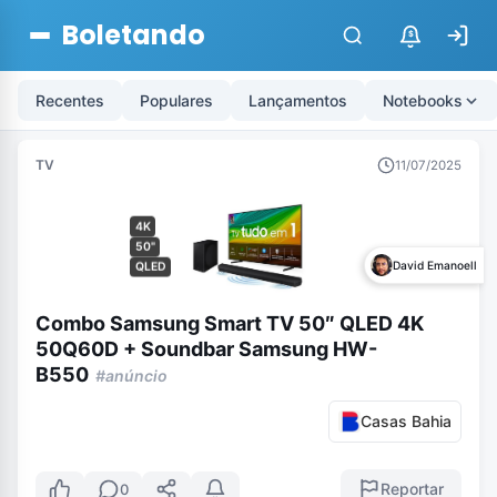
Boletando
$
Recentes
Populares
Lançamentos
Notebooks
TV
11/07/2025
4K
50"
David Emanoell
QLED
Combo Samsung Smart TV 50″ QLED 4K
50Q60D + Soundbar Samsung HW-
B550
#anúncio
Casas Bahia
Reportar
0