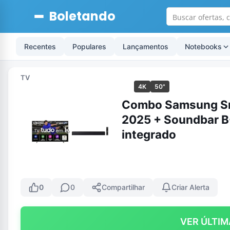
Boletando
Recentes
Populares
Lançamentos
Notebooks
TV
4K
50"
Combo Samsung Sm
2025 + Soundbar B
integrado
0
0
Compartilhar
Criar Alerta
VER ÚLTIM