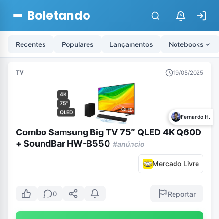
Boletando
$
Recentes
Populares
Lançamentos
Notebooks
TV
19/05/2025
4K
75"
QLED
Fernando H.
Combo Samsung Big TV 75″ QLED 4K Q60D
+ SoundBar HW-B550
#anúncio
Mercado Livre
Reportar
0