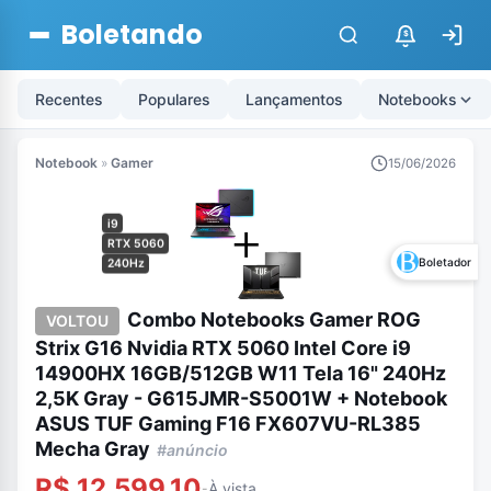
Boletando
$
Recentes
Populares
Lançamentos
Notebooks
Notebook
»
Gamer
15/06/2026
i9
RTX 5060
Boletador
240Hz
Combo Notebooks Gamer ROG
VOLTOU
Strix G16 Nvidia RTX 5060 Intel Core i9
14900HX 16GB/512GB W11 Tela 16" 240Hz
2,5K Gray - G615JMR-S5001W + Notebook
ASUS TUF Gaming F16 FX607VU-RL385
Mecha Gray
#anúncio
R$ 12.599,10
À vista
-