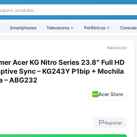
Smartphones
Televisores
Periféricos
Console
#anúncio
r Acer KG Nitro Series 23.8″ Full HD
ptive Sync – KG243Y P1bip + Mochila
va – ABG232
Acer Store
Reportar