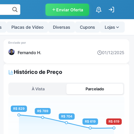
Enviar Oferta
$
s
Placas de Vídeo
Diversas
Cupons
Lojas
Fernando H.
01/12/2025
Histórico de Preço
À Vista
Parcelado