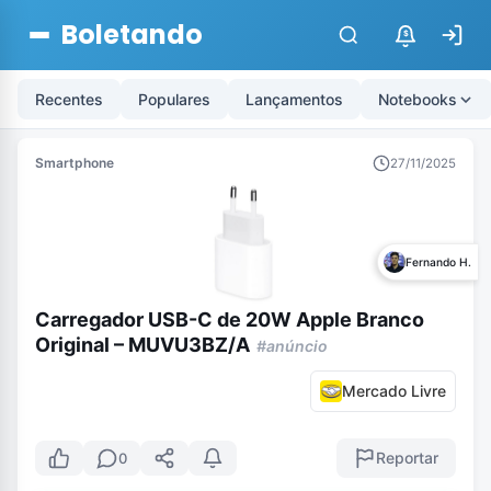
Boletando
$
Recentes
Populares
Lançamentos
Notebooks
Smartphone
27/11/2025
Fernando H.
Carregador USB-C de 20W Apple Branco
Original – MUVU3BZ/A
#anúncio
Mercado Livre
Reportar
0