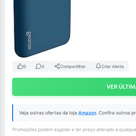
0
0
Compartilhar
Criar Alerta
VER ÚLTIM
Veja outras ofertas da loja
Amazon
. Confira outros 
Promoções podem esgotar e ter preço alterado a qualq