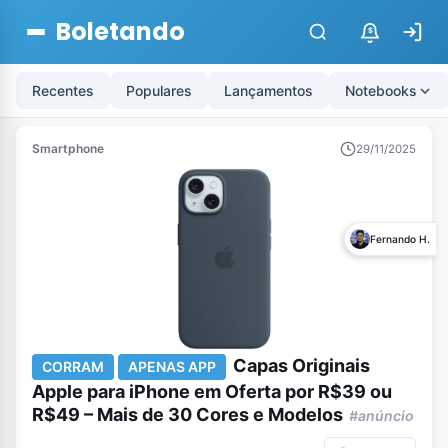
Boletando
$
Recentes
Populares
Lançamentos
Notebooks
Smartphone
29/11/2025
Fernando H.
Capas Originais
CORRAM
APENAS APP
Apple para iPhone em Oferta por R$39 ou
R$49 – Mais de 30 Cores e Modelos
#anúncio