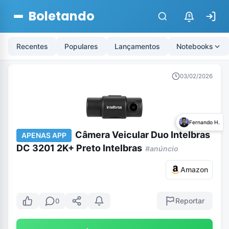
Boletando
$
Recentes
Populares
Lançamentos
Notebooks
03/02/2026
Fernando H.
Câmera Veicular Duo Intelbras
APENAS APP
DC 3201 2K+ Preto Intelbras
#anúncio
Amazon
Reportar
0