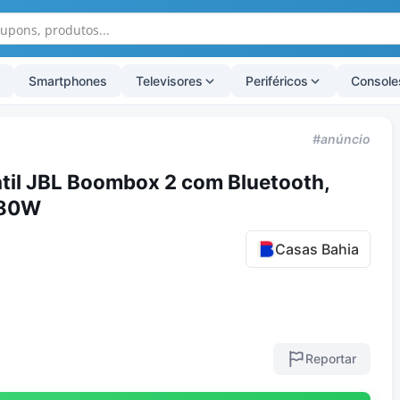
Smartphones
Televisores
Periféricos
Console
#anúncio
til JBL Boombox 2 com Bluetooth,
 80W
Casas Bahia
Reportar