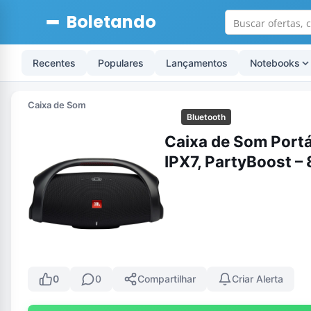
Boletando
Recentes
Populares
Lançamentos
Notebooks
Caixa de Som
Bluetooth
Caixa de Som Portá
IPX7, PartyBoost –
0
0
Compartilhar
Criar Alerta