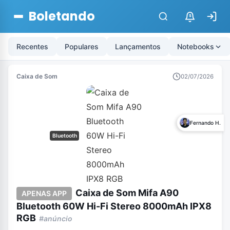
Boletando
$
Recentes
Populares
Lançamentos
Notebooks
Caixa de Som
02/07/2026
Fernando H.
Bluetooth
Caixa de Som Mifa A90
APENAS APP
Bluetooth 60W Hi-Fi Stereo 8000mAh IPX8
RGB
#anúncio