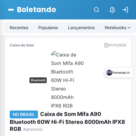
Boletando
$
Recentes
Populares
Lançamentos
Notebooks
Caixa de Som
01/11/2025
Fernando H.
Bluetooth
Caixa de Som Mifa A90
NO BRASIL
Bluetooth 60W Hi-Fi Stereo 8000mAh IPX8
RGB
#anúncio