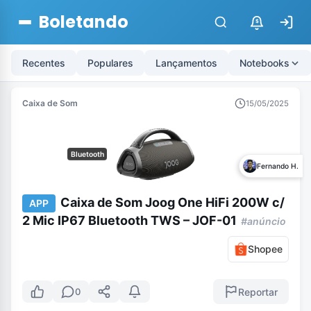
Boletando
$
Recentes
Populares
Lançamentos
Notebooks
Caixa de Som
15/05/2025
Bluetooth
Fernando H.
Caixa de Som Joog One HiFi 200W c/
APP
2 Mic IP67 Bluetooth TWS – JOF-01
#anúncio
Shopee
Reportar
0