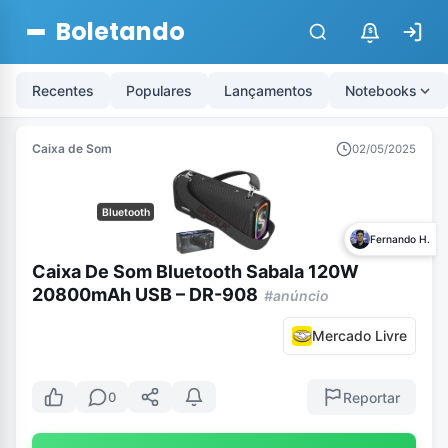
Boletando
$
Recentes
Populares
Lançamentos
Notebooks
Caixa de Som
02/05/2025
Bluetooth
Fernando H.
Caixa De Som Bluetooth Sabala 120W
20800mAh USB – DR-908
#anúncio
Mercado Livre
Reportar
0