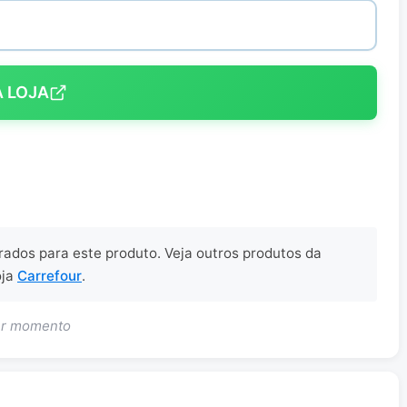
A LOJA
trados para este produto. Veja outros produtos da
oja
Carrefour
.
uer momento