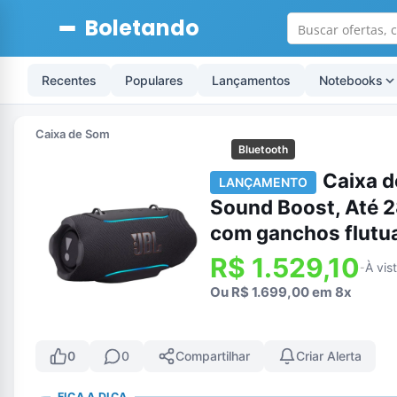
Boletando
Recentes
Populares
Lançamentos
Notebooks
Caixa de Som
Bluetooth
Caixa d
LANÇAMENTO
Sound Boost, Até 2
com ganchos flut
R$ 1.529,10
À vis
-
Ou R$ 1.699,00 em 8x
0
0
Compartilhar
Criar Alerta
FICA A DICA