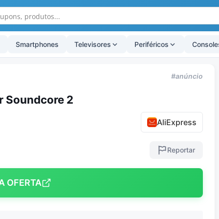
Smartphones
Televisores
Periféricos
Console
#anúncio
r Soundcore 2
AliExpress
Reportar
A OFERTA