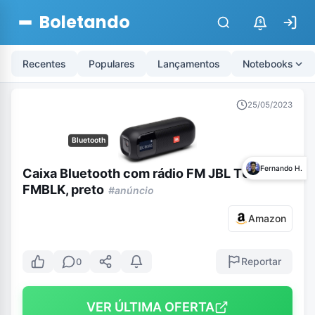
Boletando
$
Recentes
Populares
Lançamentos
Notebooks
25/05/2023
Bluetooth
Fernando H.
Caixa Bluetooth com rádio FM JBL TUNER2
FMBLK, preto
#anúncio
Amazon
Reportar
0
VER ÚLTIMA OFERTA