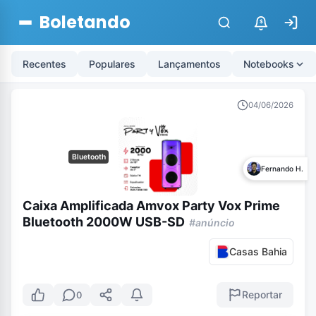
Boletando
$
Recentes
Populares
Lançamentos
Notebooks
04/06/2026
Bluetooth
Fernando H.
Caixa Amplificada Amvox Party Vox Prime
Bluetooth 2000W USB-SD
#anúncio
Casas Bahia
Reportar
0