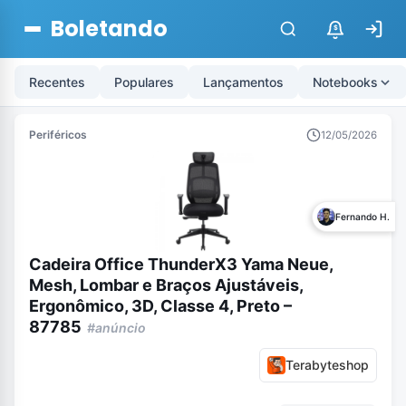
Boletando
$
Recentes
Populares
Lançamentos
Notebooks
Periféricos
12/05/2026
Fernando H.
Cadeira Office ThunderX3 Yama Neue,
Mesh, Lombar e Braços Ajustáveis,
Ergonômico, 3D, Classe 4, Preto –
87785
#anúncio
Terabyteshop