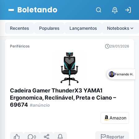
Boletando
$
Recentes
Populares
Lançamentos
Notebooks
Periféricos
29/01/2026
Fernando H.
Cadeira Gamer ThunderX3 YAMA1
Ergonomica, Reclinável, Preta e Ciano –
69674
#anúncio
Amazon
Reportar
0