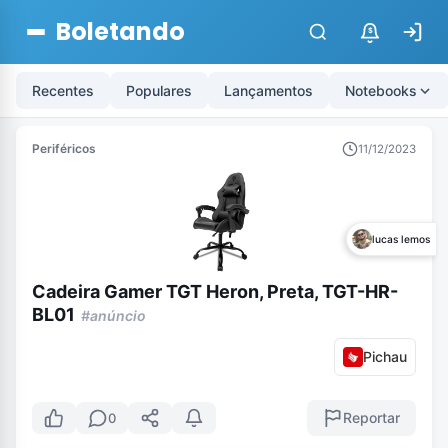
Boletando
$
Recentes
Populares
Lançamentos
Notebooks
Periféricos
11/12/2023
lucas lemos
Cadeira Gamer TGT Heron, Preta, TGT-HR-
BL01
#anúncio
Pichau
Reportar
0