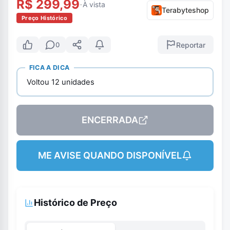
R$ 299,99
À vista
-
Terabyteshop
Preço Histórico
Reportar
0
FICA A DICA
Voltou 12 unidades
ENCERRADA
ME AVISE QUANDO DISPONÍVEL
Histórico de Preço