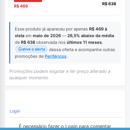
R$ 638
R$ 469
Esse produto já apareceu por apenas
R$ 469 à
vista
em
maio de 2026
—
26,5% abaixo da média
de
R$ 638
observada nos
últimos 11 meses
.
ative o alerta
dessa oferta e acompanhe outras
promoções de
Periféricos
.
Promoções podem esgotar e ter preço alterado a
qualquer momento
Login
É necessário fazer o Login para comentar