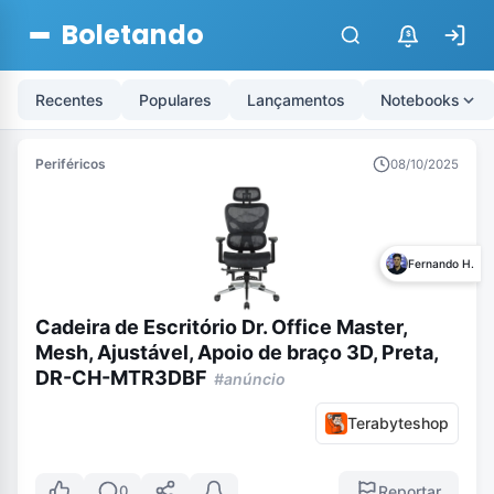
Boletando
$
Recentes
Populares
Lançamentos
Notebooks
Periféricos
08/10/2025
Fernando H.
Cadeira de Escritório Dr. Office Master,
Mesh, Ajustável, Apoio de braço 3D, Preta,
DR-CH-MTR3DBF
#anúncio
Terabyteshop
Reportar
0