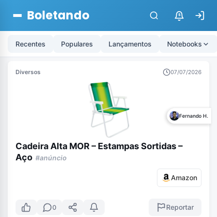
Boletando
$
Recentes
Populares
Lançamentos
Notebooks
Diversos
07/07/2026
Fernando H.
Cadeira Alta MOR – Estampas Sortidas –
Aço
#anúncio
Amazon
Reportar
0