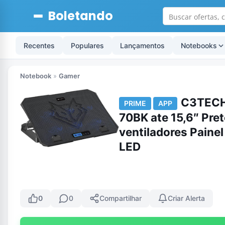
Boletando
Recentes
Populares
Lançamentos
Notebooks
Notebook
»
Gamer
C3TECH
PRIME
APP
70BK ate 15,6″ Pre
ventiladores Painel
LED
0
0
Compartilhar
Criar Alerta