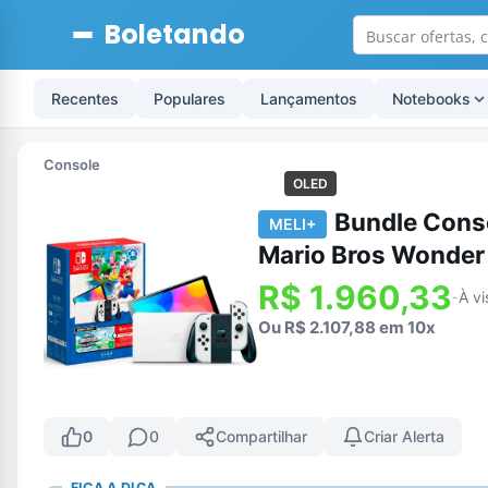
Boletando
Recentes
Populares
Lançamentos
Notebooks
Console
OLED
Bundle Cons
MELI+
Mario Bros Wonder 
R$ 1.960,33
À vi
-
Ou R$ 2.107,88 em 10x
0
0
Compartilhar
Criar Alerta
FICA A DICA