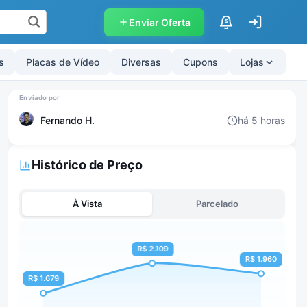
Enviar Oferta
$
s
Placas de Vídeo
Diversas
Cupons
Lojas
Fernando H.
há 5 horas
Histórico de Preço
À Vista
Parcelado