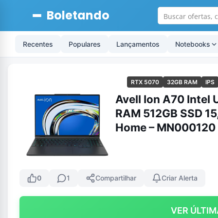
Boletando
Recentes
Populares
Lançamentos
Notebooks
RTX 5070
32GB RAM
IPS
Avell Ion A70 Intel
RAM 512GB SSD 15
Home – MN000120
0
1
Compartilhar
Criar Alerta
VER ÚLTIM