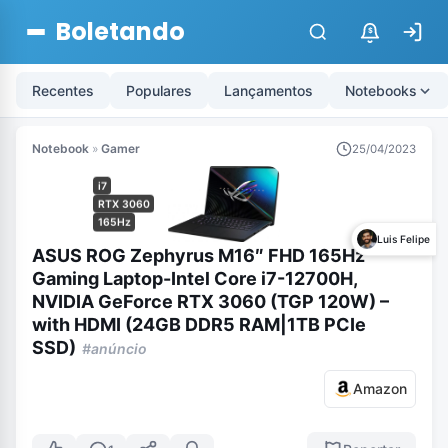
Boletando
$
Recentes
Populares
Lançamentos
Notebooks
Notebook
»
Gamer
25/04/2023
i7
RTX 3060
165Hz
Luis Felipe
ASUS ROG Zephyrus M16″ FHD 165Hz
Gaming Laptop-Intel Core i7-12700H,
NVIDIA GeForce RTX 3060 (TGP 120W) –
with HDMI (24GB DDR5 RAM|1TB PCIe
SSD)
#anúncio
Amazon