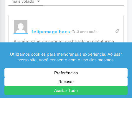
mais votado
felipemagalhaes
3 anos atrás
Alguém sabe de cupom, cashback ou plataforma
com pontos, bons, pra Amazon hj?
0