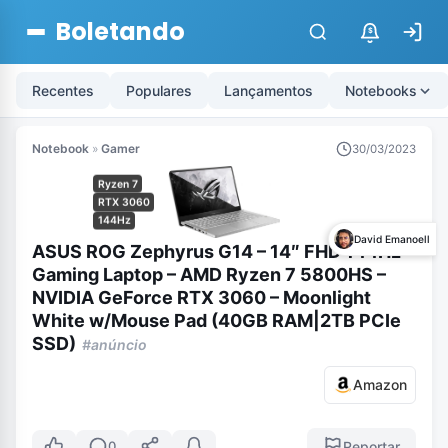
Boletando
$
Recentes
Populares
Lançamentos
Notebooks
Notebook
»
Gamer
30/03/2023
Ryzen 7
RTX 3060
144Hz
David Emanoell
ASUS ROG Zephyrus G14 – 14″ FHD 144Hz
Gaming Laptop – AMD Ryzen 7 5800HS –
NVIDIA GeForce RTX 3060 – Moonlight
White w/Mouse Pad (40GB RAM|2TB PCIe
SSD)
#anúncio
Amazon
Reportar
0