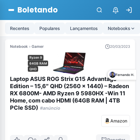
Boletando
$
Recentes
Populares
Lançamentos
Notebooks
Notebook
»
Gamer
20/03/2023
Ryzen 9
64GB RAM
QHD
Fernando H.
Laptop ASUS ROG Strix G15 Advantage
Edition – 15,6″ QHD (2560 x 1440) – Radeon
RX 6800M- AMD Ryzen 9 5980HX -Win 11
Home, com cabo HDMI (64GB RAM | 4TB
PCIe SSD)
#anúncio
Amazon
Reportar
0