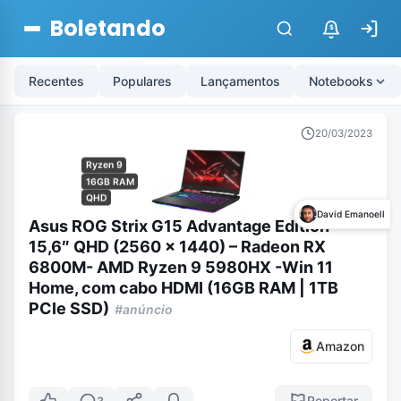
Boletando
$
Recentes
Populares
Lançamentos
Notebooks
20/03/2023
Ryzen 9
16GB RAM
QHD
David Emanoell
Asus ROG Strix G15 Advantage Edition –
15,6″ QHD (2560 x 1440) – Radeon RX
6800M- AMD Ryzen 9 5980HX -Win 11
Home, com cabo HDMI (16GB RAM | 1TB
PCIe SSD)
#anúncio
Amazon
Reportar
3