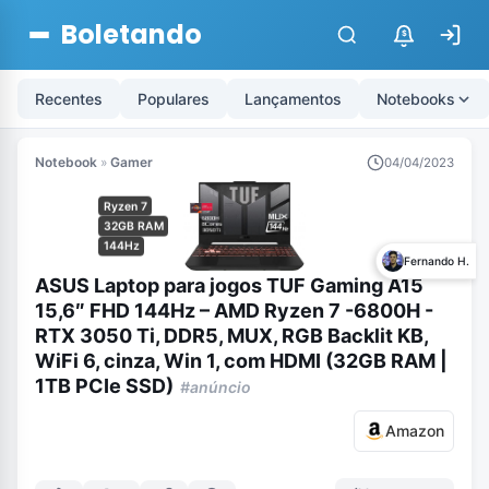
Boletando
$
Recentes
Populares
Lançamentos
Notebooks
Notebook
»
Gamer
04/04/2023
Ryzen 7
32GB RAM
144Hz
Fernando H.
ASUS Laptop para jogos TUF Gaming A15
15,6″ FHD 144Hz – AMD Ryzen 7 -6800H -
RTX 3050 Ti, DDR5, MUX, RGB Backlit KB,
WiFi 6, cinza, Win 1, com HDMI (32GB RAM |
1TB PCIe SSD)
#anúncio
Amazon