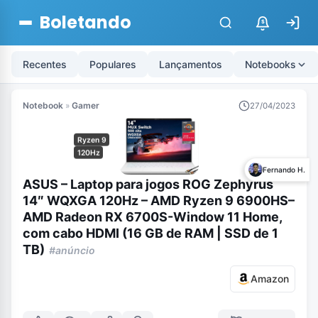
Boletando
$
Recentes
Populares
Lançamentos
Notebooks
Notebook
»
Gamer
27/04/2023
Ryzen 9
120Hz
Fernando H.
ASUS – Laptop para jogos ROG Zephyrus
14″ WQXGA 120Hz – AMD Ryzen 9 6900HS–
AMD Radeon RX 6700S-Window 11 Home,
com cabo HDMI (16 GB de RAM | SSD de 1
TB)
#anúncio
Amazon