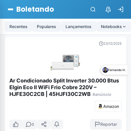
Boletando
$
Recentes
Populares
Lançamentos
Notebooks
23/12/2025
Fernando H.
Ar Condicionado Split Inverter 30.000 Btus
Elgin Eco II WiFi Frio Cobre 220V –
HJFE30C2CB | 45HJFI30C2WB
#anúncio
Amazon
Reportar
0