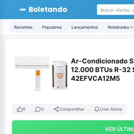
Boletando
Recentes
Populares
Lançamentos
Notebooks
Ar-Condicionado Sp
12.000 BTUs R-32 
42EFVCA12M5
0
0
Compartilhar
Criar Alerta
VER ÚLTIM