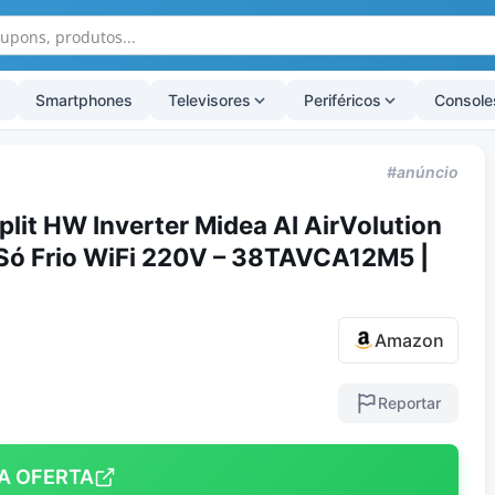
Smartphones
Televisores
Periféricos
Console
#anúncio
lit HW Inverter Midea AI AirVolution
Só Frio WiFi 220V – 38TAVCA12M5 |
Amazon
Reportar
A OFERTA