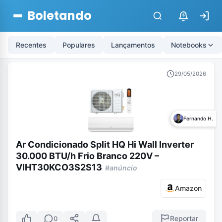
Boletando
$
Recentes
Populares
Lançamentos
Notebooks
29/05/2026
Fernando H.
Ar Condicionado Split HQ Hi Wall Inverter
30.000 BTU/h Frio Branco 220V –
VIHT30KCO3S2S13
#anúncio
Amazon
Reportar
0