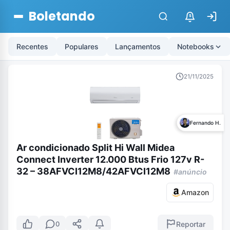
Boletando
$
Recentes
Populares
Lançamentos
Notebooks
21/11/2025
Fernando H.
Ar condicionado Split Hi Wall Midea
Connect Inverter 12.000 Btus Frio 127v R-
32 – 38AFVCI12M8/42AFVCI12M8
#anúncio
Amazon
Reportar
0