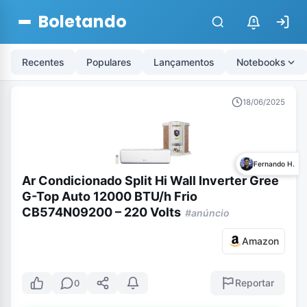
Boletando
$
Recentes
Populares
Lançamentos
Notebooks
18/06/2025
Fernando H.
Ar Condicionado Split Hi Wall Inverter Gree
G-Top Auto 12000 BTU/h Frio
CB574N09200 – 220 Volts
#anúncio
Amazon
Reportar
0