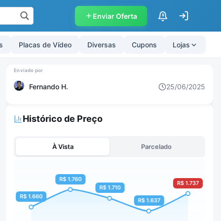
Enviar Oferta
$
s
Placas de Vídeo
Diversas
Cupons
Lojas
Fernando H.
25/06/2025
Histórico de Preço
À Vista
Parcelado