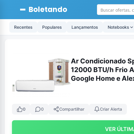
Boletando
Recentes
Populares
Lançamentos
Notebooks
Ar Condicionado Spl
12000 BTU/h Frio A
Google Home e Ale
0
0
Compartilhar
Criar Alerta
VER ÚLTIM