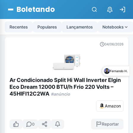
Boletando
$
Recentes
Populares
Lançamentos
Notebooks
04/06/2026
Fernando H.
Ar Condicionado Split Hi Wall Inverter Elgin
Eco Dream 12000 BTU/h Frio 220 Volts –
45HIFI12C2WA
#anúncio
Amazon
Reportar
0