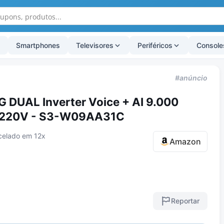
Smartphones
Televisores
Periféricos
Console
#anúncio
 DUAL Inverter Voice + AI 9.000
o 220V - S3-W09AA31C
celado em 12x
Amazon
Reportar