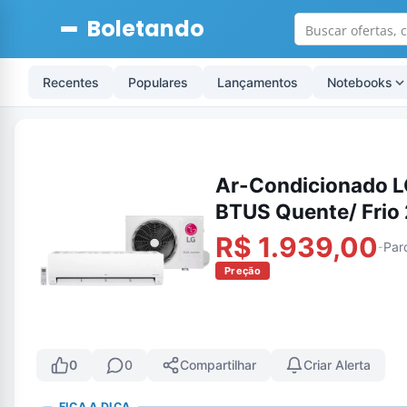
Boletando
Recentes
Populares
Lançamentos
Notebooks
Ar-Condicionado LG
BTUS Quente/ Fri
R$ 1.939,00
Par
-
Preção
0
0
Compartilhar
Criar Alerta
FICA A DICA